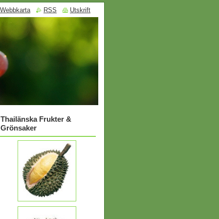
Webbkarta
RSS
Utskrift
Thailänska Frukter &
Grönsaker