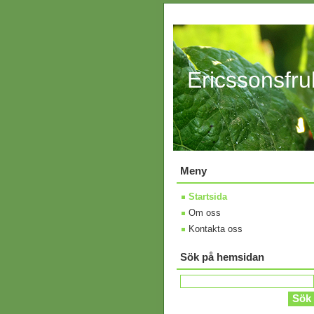
Ericssonsfru
Meny
Startsida
Om oss
Kontakta oss
Sök på hemsidan