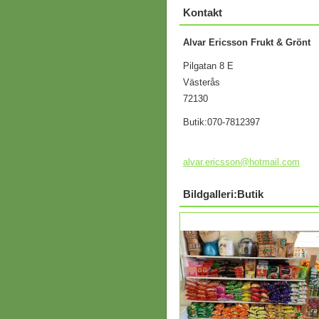
Kontakt
Alvar Ericsson Frukt & Grönt
Pilgatan 8 E
Västerås
72130
Butik:070-7812397
alvar.er
icsson@h
otmail.c
om
Bildgalleri:Butik