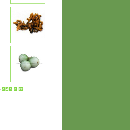
1
2
3
4
>
>>