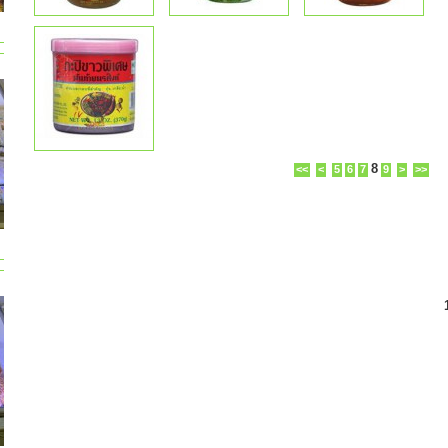
8
<<
<
5
6
7
9
>
>>