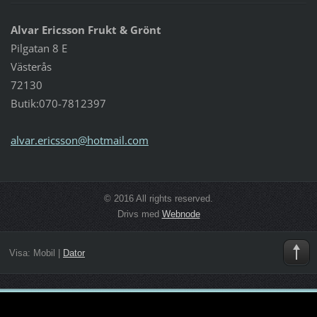
Alvar Ericsson Frukt & Grönt
Pilgatan 8 E
Västerås
72130
Butik:070-7812397
alvar.er
icsson@h
otmail.c
om
© 2016 All rights reserved.
Drivs med
Webnode
Visa:
Mobil
|
Dator